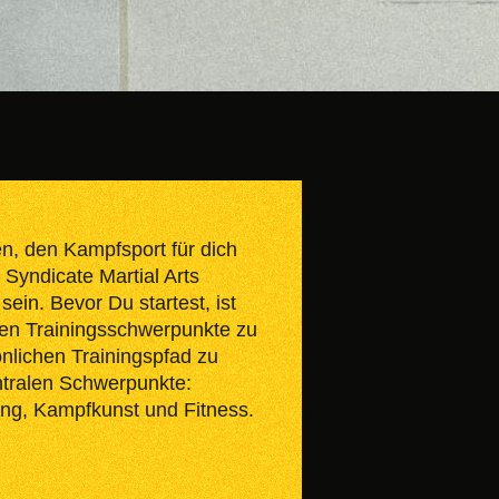
n, den Kampfsport für dich
Syndicate Martial Arts
sein. Bevor Du startest, ist
enen Trainingsschwerpunkte zu
nlichen Trainingspfad zu
entralen Schwerpunkte:
ung, Kampfkunst und Fitness.