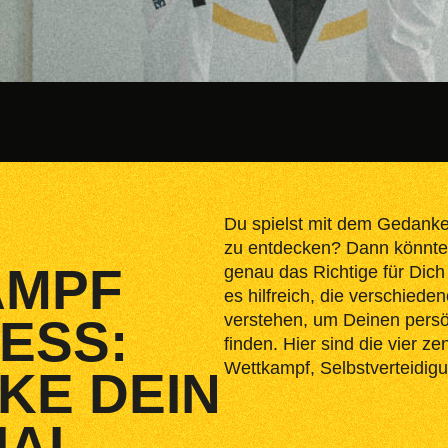
Du spielst mit dem Gedanke
zu entdecken? Dann könnte 
AMPF
genau das Richtige für Dich 
es hilfreich, die verschied
verstehen, um Deinen persö
NESS:
finden. Hier sind die vier z
Wettkampf, Selbstverteidig
KE DEIN
IAL