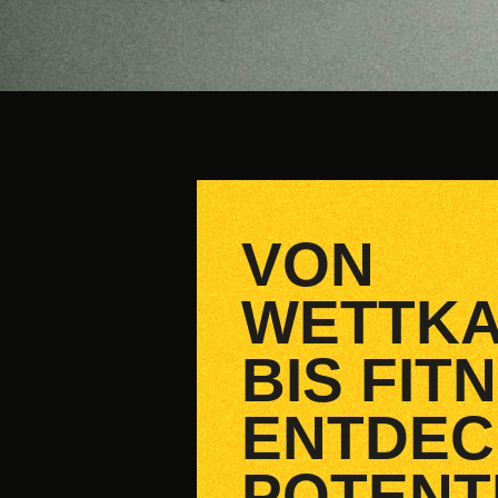
VON
WETTK
BIS FIT
ENTDEC
POTENT