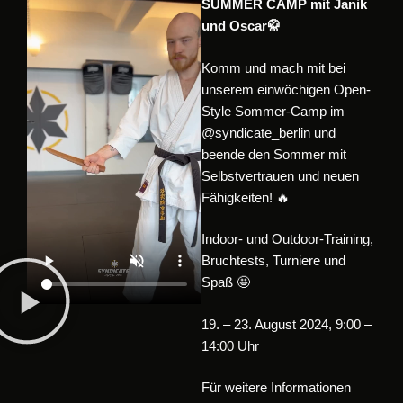
SUMMER CAMP
mit Janik
und Oscar
🥋
Komm und mach mit bei
unserem einwöchigen Open-
Style Sommer-Camp im
@syndicate_berlin und
beende den Sommer mit
Selbstvertrauen und neuen
Fähigkeiten! 🔥
Indoor- und Outdoor-Training,
Bruchtests, Turniere und
Spaß 🤩
19. – 23. August 2024, 9:00 –
14:00 Uhr
Für weitere Informationen